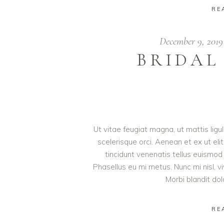
RE
December 9, 201
BRIDAL
Ut vitae feugiat magna, ut mattis lig
scelerisque orci. Aenean et ex ut eli
tincidunt venenatis tellus euism
Phasellus eu mi metus. Nunc mi nisl, viv
Morbi blandit do
RE