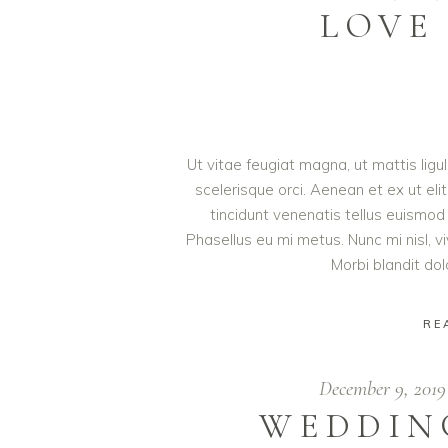
LOVE
Ut vitae feugiat magna, ut mattis lig
scelerisque orci. Aenean et ex ut eli
tincidunt venenatis tellus euism
Phasellus eu mi metus. Nunc mi nisl, viv
Morbi blandit do
RE
December 9, 201
WEDDIN