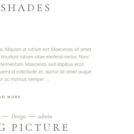
 SHADES
ula. Aliquam ut rutrum est. Maecenas sit amet
t tincidunt rutrum vitae eleifend metus. Nunc
od fermentum. Maecenas sed dapibus eros.
erra id sollicitudin et, auctor sit amet augue.
lor ac rhoncus semper.
AD MORE
9
Design
admin
G PICTURE