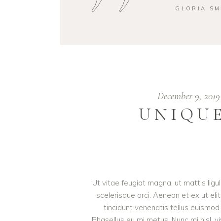
GLORIA SM
December 9, 201
UNIQUE
Ut vitae feugiat magna, ut mattis lig
scelerisque orci. Aenean et ex ut eli
tincidunt venenatis tellus euism
Phasellus eu mi metus. Nunc mi nisl, viv