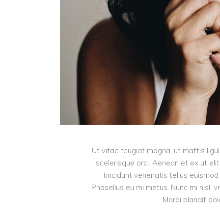
Ut vitae feugiat magna, ut mattis lig
scelerisque orci. Aenean et ex ut eli
tincidunt venenatis tellus euism
Phasellus eu mi metus. Nunc mi nisl, viv
Morbi blandit do