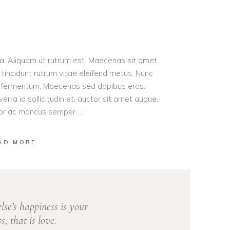
ula. Aliquam ut rutrum est. Maecenas sit amet
t tincidunt rutrum vitae eleifend metus. Nunc
od fermentum. Maecenas sed dapibus eros.
erra id sollicitudin et, auctor sit amet augue.
lor ac rhoncus semper.
AD MORE
se’s happiness is your
s, that is love.