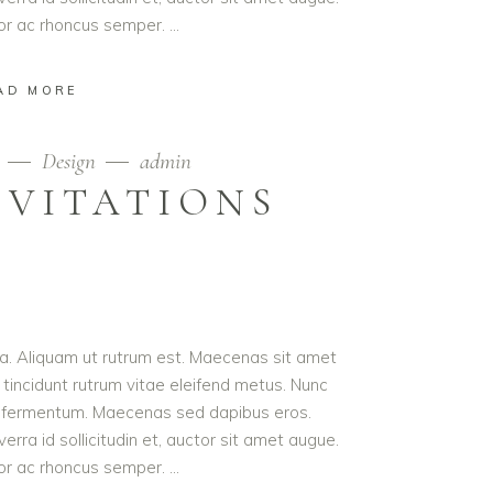
lor ac rhoncus semper.
AD MORE
9
Design
admin
NVITATIONS
ula. Aliquam ut rutrum est. Maecenas sit amet
t tincidunt rutrum vitae eleifend metus. Nunc
od fermentum. Maecenas sed dapibus eros.
erra id sollicitudin et, auctor sit amet augue.
lor ac rhoncus semper.