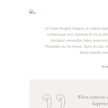
Ut vitae feugiat magna, ut mattis lig
scelerisque orci. Aenean et ex ut eli
tincidunt venenatis tellus euism
Phasellus eu mi metus. Nunc mi nisl, viv
Morbi blandit do
RE
When someone el
happines