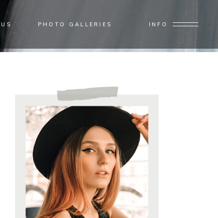
 US
PHOTO GALLERIES
INFO
Home
/
Posts tagged "trend"