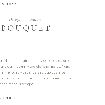
AD MORE
9
Design
admin
 BOUQUET
ula. Aliquam ut rutrum est. Maecenas sit amet
t tincidunt rutrum vitae eleifend metus. Nunc
od fermentum. Maecenas sed dapibus eros.
erra id sollicitudin et, auctor sit amet augue.
lor ac rhoncus semper.
AD MORE