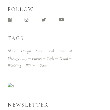
FOLLOW
TAGS
Black
Design
Face
Look
Natural
Photography
Photos
Style
Trend
Wedding
White
Zoom
NEWSLETTER