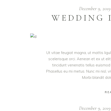
December 9, 201
WEDDING 
Ut vitae feugiat magna, ut mattis lig
scelerisque orci. Aenean et ex ut eli
tincidunt venenatis tellus euism
Phasellus eu mi metus. Nunc mi nisl, viv
Morbi blandit do
RE
December 9, 201