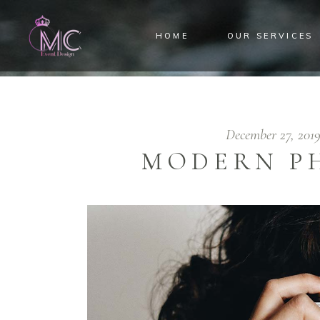
HOME
OUR SERVICES
TREND TAG
December 27, 201
MODERN P