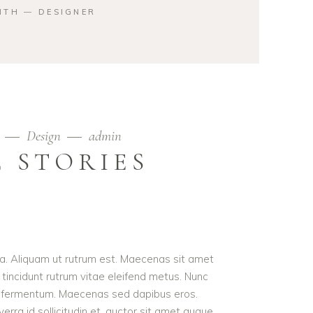
ITH ― DESIGNER
9
Design
admin
 STORIES
ula. Aliquam ut rutrum est. Maecenas sit amet
t tincidunt rutrum vitae eleifend metus. Nunc
od fermentum. Maecenas sed dapibus eros.
erra id sollicitudin et, auctor sit amet augue.