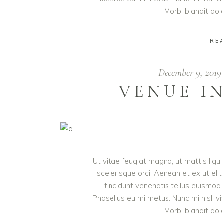
Morbi blandit do
RE
December 9, 201
VENUE I
Ut vitae feugiat magna, ut mattis lig
scelerisque orci. Aenean et ex ut eli
tincidunt venenatis tellus euism
Phasellus eu mi metus. Nunc mi nisl, viv
Morbi blandit do