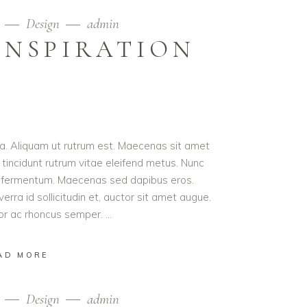
9
Design
admin
INSPIRATION
ula. Aliquam ut rutrum est. Maecenas sit amet
t tincidunt rutrum vitae eleifend metus. Nunc
od fermentum. Maecenas sed dapibus eros.
erra id sollicitudin et, auctor sit amet augue.
lor ac rhoncus semper.
AD MORE
9
Design
admin