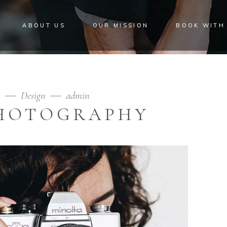
ABOUT US
OUR MISSION
BOOK WITH
9
Design
admin
HOTOGRAPHY