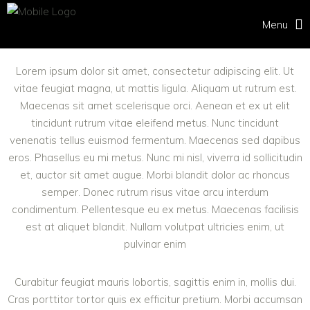
Menu
Lorem ipsum dolor sit amet, consectetur adipiscing elit. Ut
vitae feugiat magna, ut mattis ligula. Aliquam ut rutrum est.
Maecenas sit amet scelerisque orci. Aenean et ex ut elit
tincidunt rutrum vitae eleifend metus. Nunc tincidunt
venenatis tellus euismod fermentum. Maecenas sed dapibus
eros. Phasellus eu mi metus. Nunc mi nisl, viverra id sollicitudin
et, auctor sit amet augue. Morbi blandit dolor ac rhoncus
semper. Donec rutrum risus vitae arcu interdum
condimentum. Pellentesque eu ex metus. Maecenas facilisis
est at aliquet blandit. Nullam volutpat ultricies enim, ut
pulvinar enim
Curabitur feugiat mauris lobortis, sagittis enim in, mollis dui.
Cras porttitor tortor quis ex efficitur pretium. Morbi accumsan