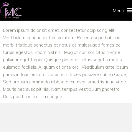
Menu
Lorem ipsum dolor sit amet, consectetur adipiscing elit.
Vestibulum congue dictum volutpat. Pellentesque habitant
morbi tristique senectus et netus et malesuada fames ac
turpis egestas. Etiam nisl nisi, feugiat non sollicitudin vitae,
pulvinar eget turpis. Quisque placerat tellus sagittis metus
euismod facilisis. Aliquam at ante orci. Vestibulum ante ipsum
primis in faucibus orci luctus et ultrices posuere cubilia Curae;
Sed pretium commodo nibh, in accumsan urna tristique vitae.
Mauris nec suscipit nisi. Nam tempus vestibulum pharetra.
Duis porttitor in elit a congue.