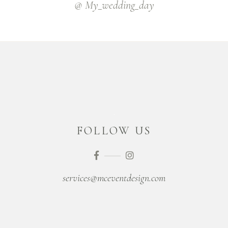
@ My_wedding_day
FOLLOW US
services@mceventdesign.com