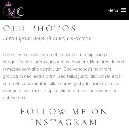
Menu
OLD PHOTOS
Lorem ipsum dolor sit amet, consectetur
Lorem ipsum dolor sit amet, consectetur adipiscing elit.
Integer facilisis lorem quis pretium posuere. Nam gravida orci
in massa convallis vestibulum. Sed venenatis hendrerit
gravida. In nec lectus diam. Sed tellus justo, aliquam id eros
sit amet, condimentum ullamcorper justo. In lacinia, purus ut
congue pharetra, elit sapien aliquam turpis, non viverra dui
ante id orci.
FOLLOW ME ON
INSTAGRAM