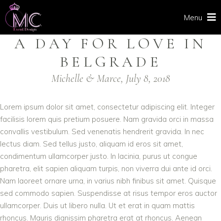
Menu
A DAY FOR LOVE IN
BELGRADE
Michelle & Marce, July 8, 2018
Lorem ipsum dolor sit amet, consectetur adipiscing elit. Integer
facilisis lorem quis pretium posuere. Nam gravida orci in massa
convallis vestibulum. Sed venenatis hendrerit gravida. In nec
lectus diam. Sed tellus justo, aliquam id eros sit amet,
condimentum ullamcorper justo. In lacinia, purus ut congue
pharetra, elit sapien aliquam turpis, non viverra dui ante id orci.
Nam laoreet ornare urna, in varius nibh finibus sit amet. Quisque
sed commodo sapien. Suspendisse at risus tempor eros auctor
ullamcorper. Duis ut libero nulla. Ut et erat in quam mattis
rhoncus. Mauris dignissim pharetra erat at rhoncus. Aenean