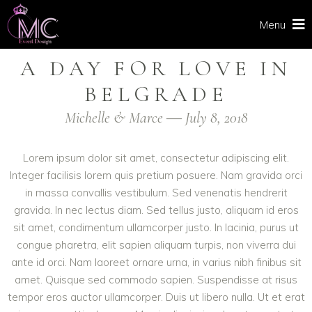
Menu
A DAY FOR LOVE IN
BELGRADE
Michelle & Marce ― July 8, 2018
Lorem ipsum dolor sit amet, consectetur adipiscing elit.
Integer facilisis lorem quis pretium posuere. Nam gravida orci
in massa convallis vestibulum. Sed venenatis hendrerit
gravida. In nec lectus diam. Sed tellus justo, aliquam id eros
sit amet, condimentum ullamcorper justo. In lacinia, purus ut
congue pharetra, elit sapien aliquam turpis, non viverra dui
ante id orci. Nam laoreet ornare urna, in varius nibh finibus sit
amet. Quisque sed commodo sapien. Suspendisse at risus
tempor eros auctor ullamcorper. Duis ut libero nulla. Ut et erat