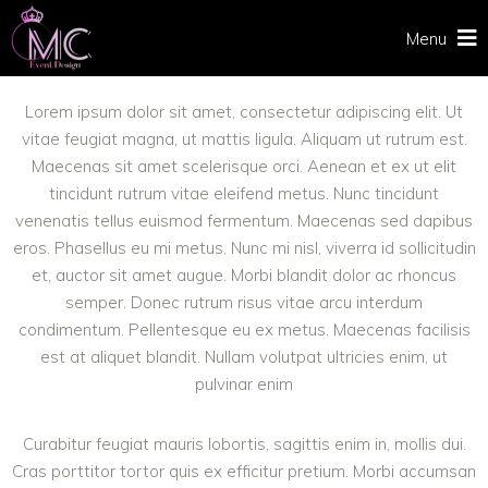
Menu
Lorem ipsum dolor sit amet, consectetur adipiscing elit. Ut
vitae feugiat magna, ut mattis ligula. Aliquam ut rutrum est.
Maecenas sit amet scelerisque orci. Aenean et ex ut elit
tincidunt rutrum vitae eleifend metus. Nunc tincidunt
venenatis tellus euismod fermentum. Maecenas sed dapibus
eros. Phasellus eu mi metus. Nunc mi nisl, viverra id sollicitudin
et, auctor sit amet augue. Morbi blandit dolor ac rhoncus
semper. Donec rutrum risus vitae arcu interdum
condimentum. Pellentesque eu ex metus. Maecenas facilisis
est at aliquet blandit. Nullam volutpat ultricies enim, ut
pulvinar enim
Curabitur feugiat mauris lobortis, sagittis enim in, mollis dui.
Cras porttitor tortor quis ex efficitur pretium. Morbi accumsan